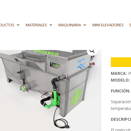
DUCTOS
MATERIALES
MAQUINARIA
MINI ELEVADORES
/
Maquinaria
/
Fundidores
/ Fundidor de opérculo (MG)
Fundi
MARCA:
I
MODELO:
FUNCIÓN:
Separación
temperatur
DESCRIPC
El opércul