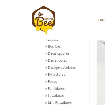
PRO
Productos
Inicio
Maquinaria
-
Bateas
Bombas
Decantadores
Derretidores
Desoperculadoras
Extractores
Fosas
Fundidores
Lavadoras
Mini Elevadores