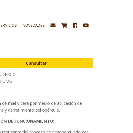
SERVICIOS
NOVEDADES
dor de opérculo (MG)
Consultar
NDERCO
FUMG
 de miel y cera por medio de aplicación de
a y derretimiento del opérculo.
IÓN DE FUNCIONAMIENTO:
o resultante del proceso de desoperculado cae