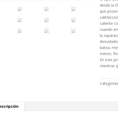
desde la D
que posee 
calefaccio
caliente c
cuando en
la separaci
densidades
batea, mie
menor, flot
En este pr
mientras q
Categoría
escripción