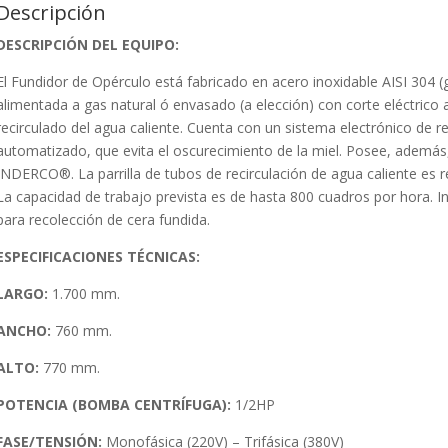
Descripción
DESCRIPCIÓN DEL EQUIPO:
El Fundidor de Opérculo está fabricado en acero inoxidable AISI 304 (g
alimentada a gas natural ó envasado (a elección) con corte eléctrico
recirculado del agua caliente. Cuenta con un sistema electrónico de 
automatizado, que evita el oscurecimiento de la miel. Posee, ademá
INDERCO®. La parrilla de tubos de recirculación de agua caliente es reba
La capacidad de trabajo prevista es de hasta 800 cuadros por hora. In
para recolección de cera fundida.
ESPECIFICACIONES TÉCNICAS:
LARGO:
1.700 mm.
ANCHO:
760 mm.
ALTO:
770 mm.
POTENCIA (BOMBA CENTRÍFUGA):
1/2HP
FASE/TENSIÓN:
Monofásica (220V) – Trifásica (380V)